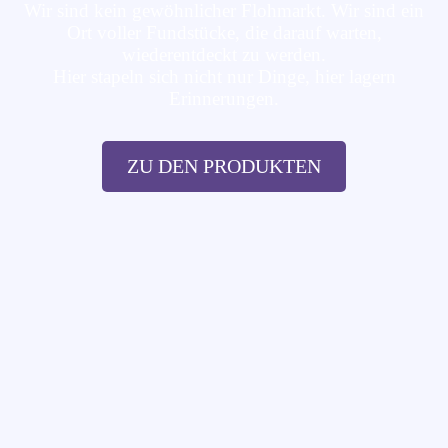
Wir sind kein gewöhnlicher Flohmarkt. Wir sind ein
Ort voller Fundstücke, die darauf warten,
wiederentdeckt zu werden.
Hier stapeln sich nicht nur Dinge, hier lagern
Erinnerungen.
ZU DEN PRODUKTEN