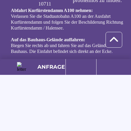
problemlos zu finden:
10711
Abfahrt Kurfürstendamm A100 nehmen:
Verlassen Sie die Stadtautobahn A100 an der Ausfahrt
Kurfürstendamm und folgen Sie der Beschilderung Richtung
Kurfürstendamm / Halensee.
Auf das Bauhaus-Gelände auffahren:
Biegen Sie rechts ab und fahren Sie auf das Gelände beim
Bauhaus. Die Einfahrt befindet sich direkt an der Ecke.
Geradeaus Richtung Güterbahnhof:
ANFRAGE
Folgen Sie der Straße geradeaus, vorbei am Bauhaus-Gebäude
und der Drive-In Arena. Bleiben Sie auf der rechten Seite.
Unser Geschäft liegt hinter dem Gebäude unter der
Brücke:
Folgen Sie den Hinweisschildern zur „Trödelhalle“. Unser
Eingang befindet sich hinter den Gebäuden – unter der
Brücke. Er ist von der Straße aus nicht sofort sichtbar, achten
Sie auf unsere Beschilderung vor Ort!